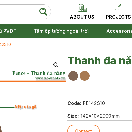
ABOUT US
PROJECTS
ủ PVDF
Tấm ốp tường ngoài trời
Accessori
42S10
Thanh đa n
Code:
FE142S10
Size:
142x10x2900mm
Contact