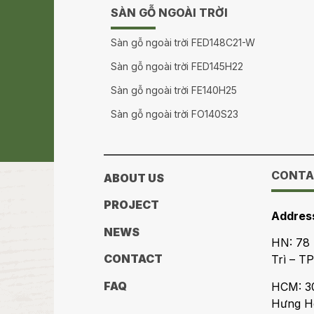
SÀN GỖ NGOÀI TRỜI
Sàn gỗ ngoài trời FED148C21-W
Sàn gỗ ngoài trời FED145H22
Sàn gỗ ngoài trời FE140H25
Sàn gỗ ngoài trời FO140S23
CONTA
ABOUT US
PROJECT
Addres
NEWS
HN: 78
CONTACT
Trì – T
FAQ
HCM: 30
Hưng Hò