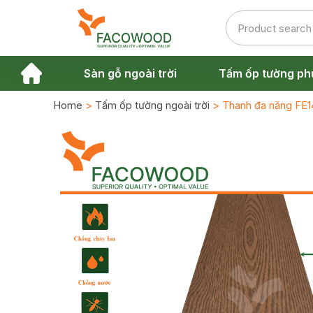
Sàn gỗ ngoài trời
Tấm ốp tường ph
Home
>
Tấm ốp tường ngoài trời
> Thanh đa năng FE1