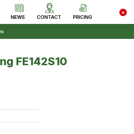
NEWS
CONTACT
PRICING
es
ăng FE142S10