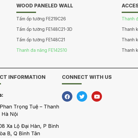
WOOD PANELED WALL
ACCE
Tấm ốp tường FE219C26
Thanh đ
Tấm ốp tường FE148C21-3D
Thanh k
Tấm ốp tường FE148C21
Thanh k
Thanh đa năng FE142S10
Thanh k
CT INFORMATION
CONNECT WITH US
s:
 Phan Trọng Tuệ – Thanh
P Hà Nội
8 Xa Lộ Đại Hàn, P Bình
a B, Q Bình Tân