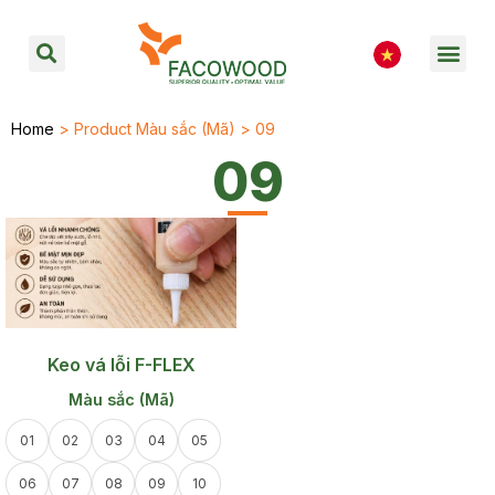
Home
> Product Màu sắc (Mã) > 09
09
Keo vá lỗi F-FLEX
Màu sắc (Mã)
01
02
03
04
05
06
07
08
09
10