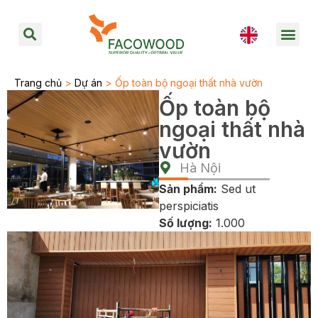
Trang chủ
>
Dự án
> Ốp toàn bộ ngoại thất nhà vườn
Ốp toàn bộ
ngoại thất nhà
vườn
Hà Nội
Sản phẩm:
Sed ut
perspiciatis
Số lượng:
1.000
Năm hoàn thành:
2022