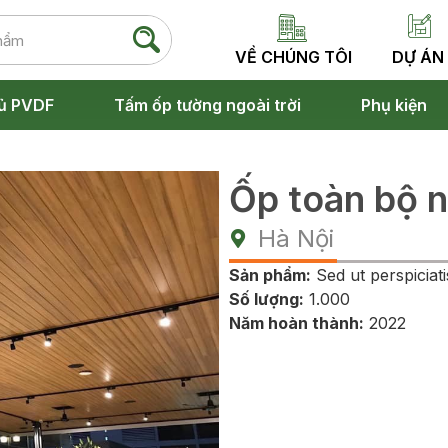
VỀ CHÚNG TÔI
DỰ ÁN
ủ PVDF
Tấm ốp tường ngoài trời
Phụ kiện
Ốp toàn bộ n
Hà Nội
Sản phẩm:
Sed ut perspiciati
Số lượng:
1.000
Năm hoàn thành:
2022