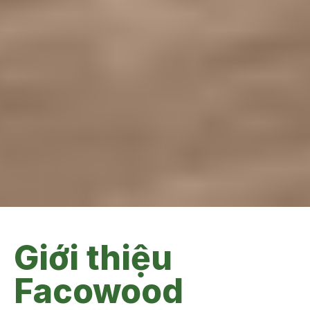
CÔNG TY CỔ PHẦN VÀ SẢN XUẤT THƯƠNG MẠI FACO VIỆT
NAM
Giới thiệu
Facowood