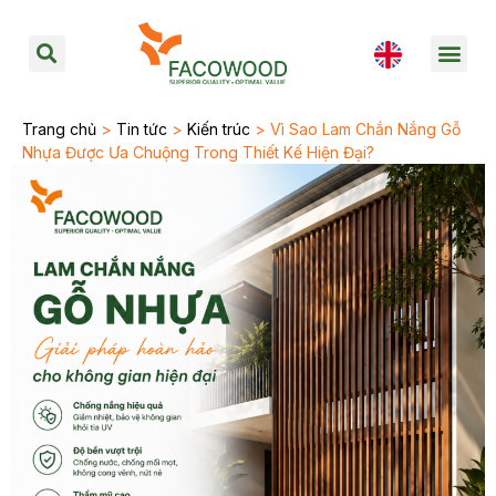
Trang chủ
>
Tin tức
>
Kiến trúc
> Vì Sao Lam Chắn Nắng Gỗ
Nhựa Được Ưa Chuộng Trong Thiết Kế Hiện Đại?