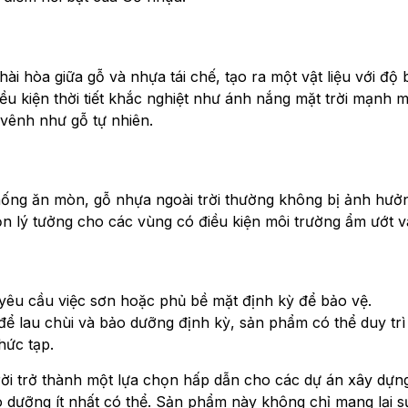
hài hòa giữa gỗ và nhựa tái chế, tạo ra một vật liệu với độ
u kiện thời tiết khắc nghiệt như ánh nắng mặt trời mạnh 
vênh như gỗ tự nhiên.
hống ăn mòn, gỗ nhựa ngoài trời thường không bị ảnh hưở
n lý tưởng cho các vùng có điều kiện môi trường ẩm ướt v
 yêu cầu việc sơn hoặc phủ bề mặt định kỳ để bảo vệ.
 để lau chùi và bảo dưỡng định kỳ, sản phẩm có thể duy trì
ức tạp.
i trở thành một lựa chọn hấp dẫn cho các dự án xây dựng và
dưỡng ít nhất có thể. Sản phẩm này không chỉ mang lại sự 