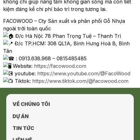
không chỉ giúp nâng tầm không gian sống mà còn tiết
kiệm đáng kể chi phí bảo trì trong tương lai.
FACOWOOD – Cty Sản xuất và phân phối Gỗ Nhựa
ngoài trời toàn quốc
Đ/c Hà Nội: 78 Phan Trọng Tuệ – Thanh Trì
Đ/c TP.HCM: 308 QL1A, Bình Hưng Hoà B, Bình
Tân
: 0913.638.968 – 0815485485
Website:
https://facowood.com
youtube:
https://www.youtube.com/@FacoWood
Tiktok:
https://www.tiktok.com/@facowood.com
VỀ CHÚNG TÔI
DỰ ÁN
TIN TỨC