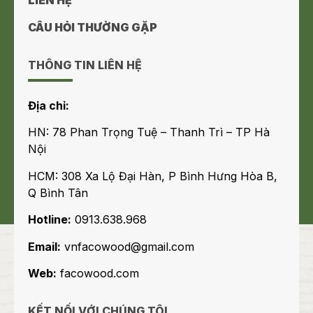
LIÊN HỆ
CÂU HỎI THƯỜNG GẶP
THÔNG TIN LIÊN HỆ
Địa chỉ:
HN: 78 Phan Trọng Tuệ – Thanh Trì – TP Hà
Nội
HCM: 308 Xa Lộ Đại Hàn, P Bình Hưng Hòa B,
Q Bình Tân
Hotline:
0913.638.968
Email:
vnfacowood@gmail.com
Web:
facowood.com
KẾT NỐI VỚI CHÚNG TÔI