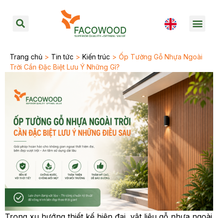
Trang chủ
>
Tin tức
>
Kiến trúc
> Ốp Tường Gỗ Nhựa Ngoài
Trời Cần Đặc Biệt Lưu Ý Những Gì?
Trong xu hướng thiết kế hiện đại, vật liệu gỗ nhựa ngoài