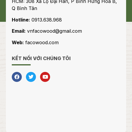
HCM: 308 Xa Lộ Đại Hàn, P Bình Hưng Hòa B,
Q Bình Tân
Hotline:
0913.638.968
Email:
vnfacowood@gmail.com
Web:
facowood.com
KẾT NỐI VỚI CHÚNG TÔI