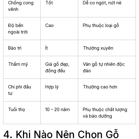
Chống cong
Tốt
Dễ co ngót, nứt nẻ
vênh
Độ bền
Cao
Phụ thuộc loại gỗ
ngoài trời
Bảo trì
Ít
Thường xuyên
Thẩm mỹ
Giả gỗ đẹp,
Vân gỗ tự nhiên độc
đồng đều
đáo
Chi phí đầu
Hợp lý
Thường cao hơn
tư
Tuổi thọ
10 – 20 năm
Phụ thuộc chất lượng
và bảo dưỡng
4. Khi Nào Nên Chọn Gỗ